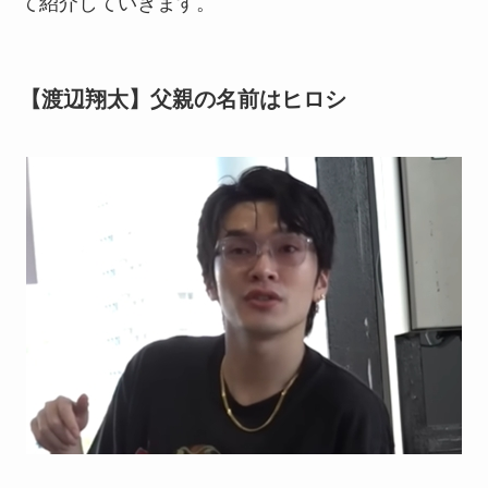
て紹介していきます。
【渡辺翔太】父親の名前はヒロシ