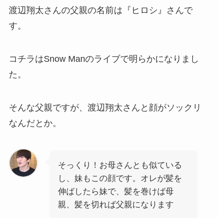
渡辺翔太さんの父親の名前は『ヒロシ』さんで
す。
コチラはSnow Manのライブで明らかになりまし
た。
そんな父親ですが、渡辺翔太さんと顔がソックリ
なんだとか。
そっくり！お母さんとも似ている
し、妹もこの顔です。オレが髪を
伸ばしたら妹で、髪を巻けば母
親、髪を切れば父親になります