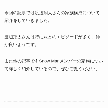
今回の記事では渡辺翔太さんの家族構成について
紹介をしていきました。
渡辺翔太さんは特に妹とのエピソードが多く、仲
が良いようです。
また他の記事でもSnow Manメンバーの家族につい
て詳しく紹介しているので、ぜひご覧ください。