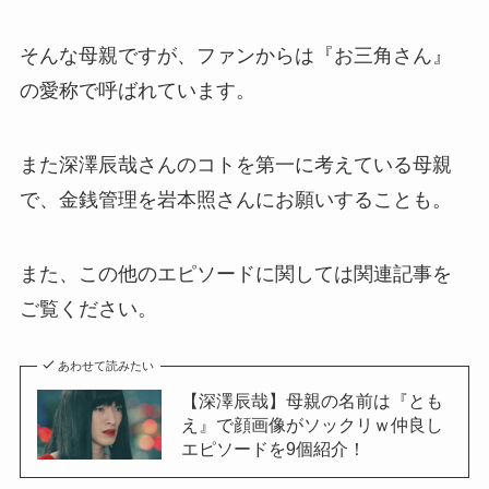
そんな母親ですが、ファンからは『お三角さん』
の愛称で呼ばれています。
また深澤辰哉さんのコトを第一に考えている母親
で、金銭管理を岩本照さんにお願いすることも。
また、この他のエピソードに関しては関連記事を
ご覧ください。
あわせて読みたい
【深澤辰哉】母親の名前は『とも
え』で顔画像がソックリｗ仲良し
エピソードを9個紹介！