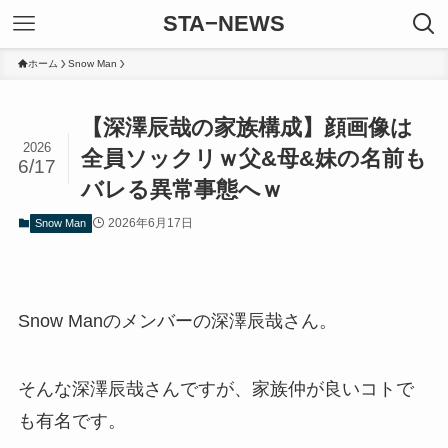
STA−NEWS
ホーム
Snow Man
【深澤辰哉の家族構成】顔画像は
2026
全員ソックリｗ父&母&妹の名前も
6/17
バレる異常事態へｗ
2026年6月17日
Snow Man
Snow Manのメンバーの深澤辰哉さん。
そんな深澤辰哉さんですが、家族仲が良いコトで
も有名です。