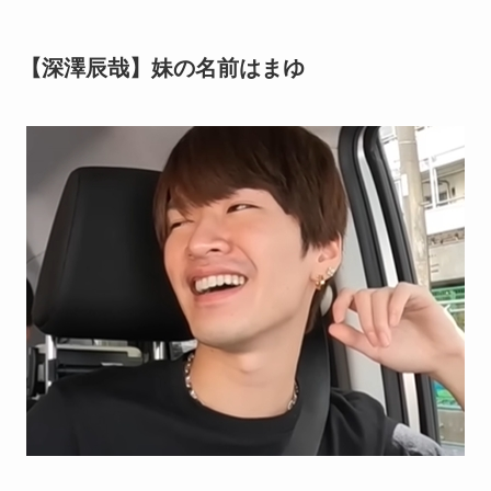
【深澤辰哉】妹の名前はまゆ