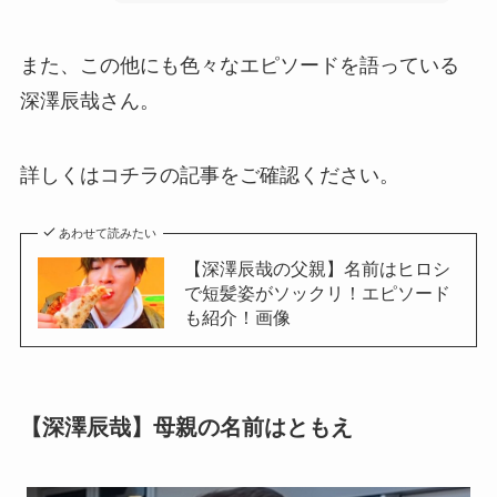
また、この他にも色々なエピソードを語っている
深澤辰哉さん。
詳しくはコチラの記事をご確認ください。
あわせて読みたい
【深澤辰哉の父親】名前はヒロシ
で短髪姿がソックリ！エピソード
も紹介！画像
【深澤辰哉】母親の名前はともえ