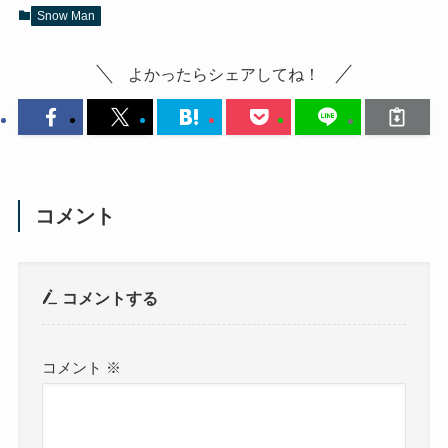
Snow Man
よかったらシェアしてね！
コメント
コメントする
コメント
※