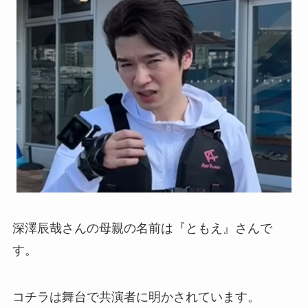
深澤辰哉さんの母親の名前は『ともえ』さんで
す。
コチラは舞台で共演者に明かされています。