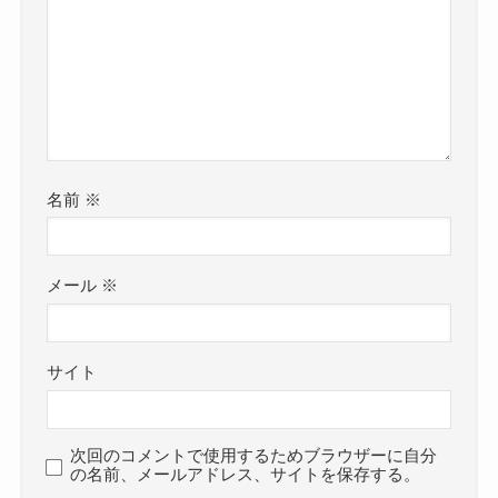
名前
※
メール
※
サイト
次回のコメントで使用するためブラウザーに自分
の名前、メールアドレス、サイトを保存する。