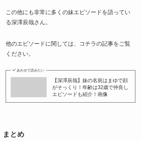
この他にも非常に多くの妹エピソードを語ってい
る深澤辰哉さん。
他のエピソードに関しては、コチラの記事をご覧
ください。
あわせて読みたい
【深澤辰哉】妹の名前はまゆで顔
がそっくり！年齢は32歳で仲良し
エピソードも紹介！画像
まとめ