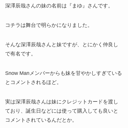
深澤辰哉さんの妹の名前は『まゆ』さんです。
コチラは舞台で明らかになりました。
そんな深澤辰哉さんと妹ですが、とにかく仲良し
で有名です。
Snow Manメンバーからも妹を甘やかしすぎている
とコメントされるほど。
実は深澤辰哉さんは妹にクレジットカードを渡し
ており、誕生日などには使って購入しても良いと
コメントされているんだとか。