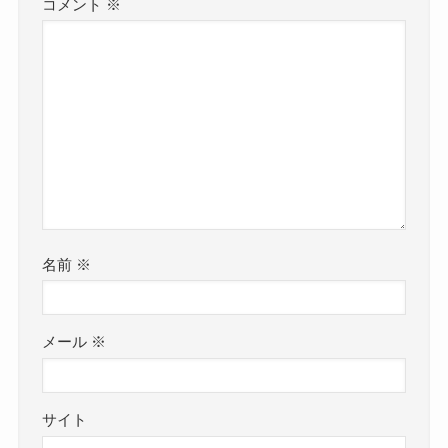
コメント
※
名前
※
メール
※
サイト