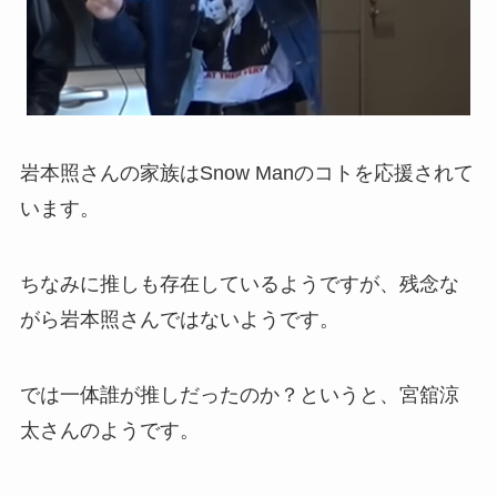
岩本照さんの家族はSnow Manのコトを応援されて
います。
ちなみに推しも存在しているようですが、残念な
がら岩本照さんではないようです。
では一体誰が推しだったのか？というと、宮舘涼
太さんのようです。