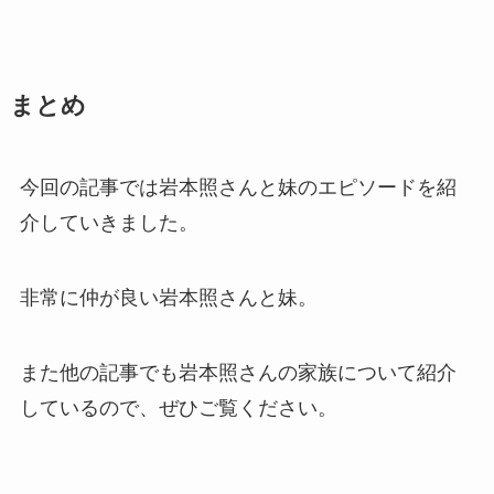
まとめ
今回の記事では岩本照さんと妹のエピソードを紹
介していきました。
非常に仲が良い岩本照さんと妹。
また他の記事でも岩本照さんの家族について紹介
しているので、ぜひご覧ください。