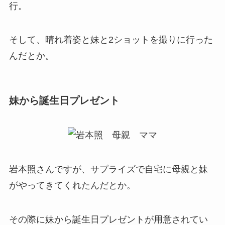
行。
そして、晴れ着姿と妹と2ショットを撮りに行った
んだとか。
妹から誕生日プレゼント
岩本照さんですが、サプライズで自宅に母親と妹
がやってきてくれたんだとか。
その際に妹から誕生日プレゼントが用意されてい