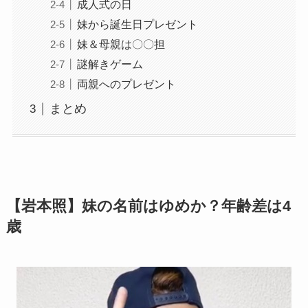
成人式の日
妹から誕生日プレゼント
妹＆母親は〇〇担
謎解きゲーム
両親へのプレゼント
まとめ
【岩本照】妹の名前はゆめか？年齢差は4
歳