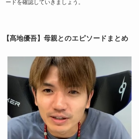
ードを確認していきましょう。
【髙地優吾】母親とのエピソードまとめ