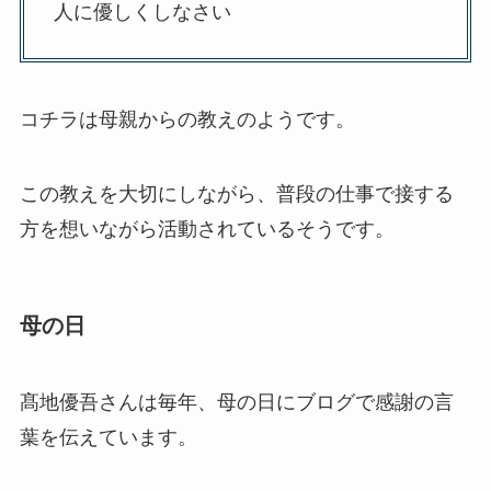
人に優しくしなさい
コチラは母親からの教えのようです。
この教えを大切にしながら、普段の仕事で接する
方を想いながら活動されているそうです。
母の日
髙地優吾さんは毎年、母の日にブログで感謝の言
葉を伝えています。