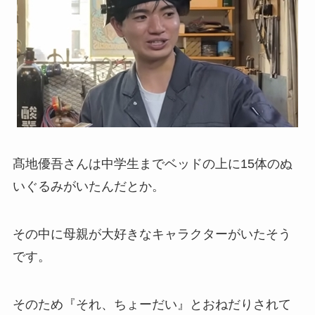
髙地優吾さんは中学生までベッドの上に15体のぬ
いぐるみがいたんだとか。
その中に母親が大好きなキャラクターがいたそう
です。
そのため『それ、ちょーだい』とおねだりされて