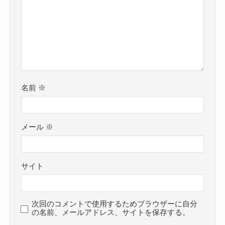
名前
※
メール
※
サイト
次回のコメントで使用するためブラウザーに自分
の名前、メールアドレス、サイトを保存する。