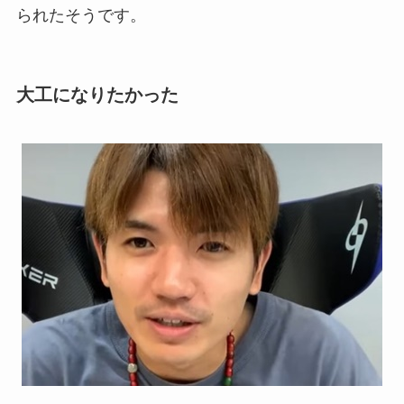
られたそうです。
大工になりたかった