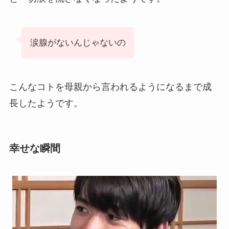
涙腺がないんじゃないの
こんなコトを母親から言われるようになるまで成
長したようです。
幸せな瞬間