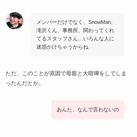
メンバーだけでなく、SnowMan、
滝沢くん、事務所、関わってくれ
てるスタッフさん…いろんな人に
迷惑かけちゃうからね
ただ、このことが原因で母親と大喧嘩をしてしま
ったんだとか。
あんた、なんで言わないの