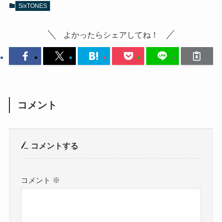
SixTONES
よかったらシェアしてね！
コメント
コメントする
コメント
※