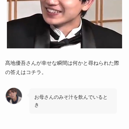
髙地優吾さんが幸せな瞬間は何かと尋ねられた際
の答えはコチラ。
お母さんのみそ汁を飲んでいると
き