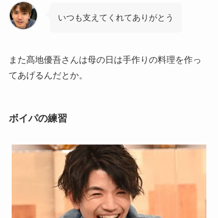
いつも支えてくれてありがとう
また髙地優吾さんは母の日は手作りの料理を作っ
てあげるんだとか。
ボイパの練習