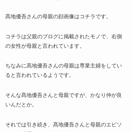
髙地優吾さんの母親の顔画像はコチラです。
コチラは父親のブログに掲載されたモノで、右側
の女性が母親と言われています。
ちなみに髙地優吾さんの母親は専業主婦をしてい
ると言われているようです。
そんな髙地優吾さんと母親ですが、かなり仲が良
いんだとか。
それでは引き続き、髙地優吾さんと母親のエピソ