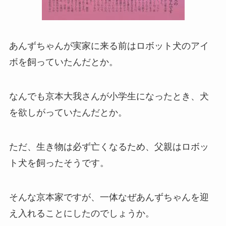
あんずちゃんが実家に来る前はロボット犬のアイ
ボを飼っていたんだとか。
なんでも京本大我さんが小学生になったとき、犬
を欲しがっていたんだとか。
ただ、生き物は必ず亡くなるため、父親はロボッ
ト犬を飼ったそうです。
そんな京本家ですが、一体なぜあんずちゃんを迎
え入れることにしたのでしょうか。