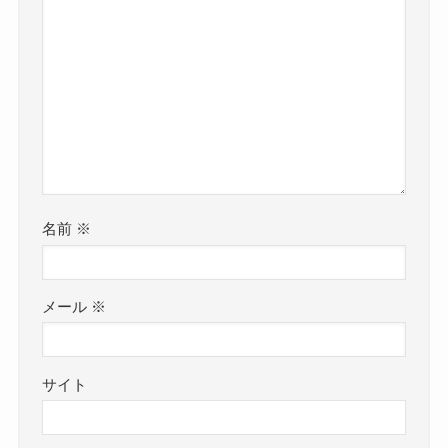
名前
※
メール
※
サイト