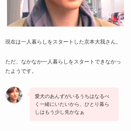
現在は一人暮らしをスタートした京本大我さん。
ただ、なかなか一人暮らしをスタートできなかっ
たようです。
愛犬のあんずがいるうちはなるべ
く一緒にいたいから、ひとり暮ら
しはもう少し先かなぁ