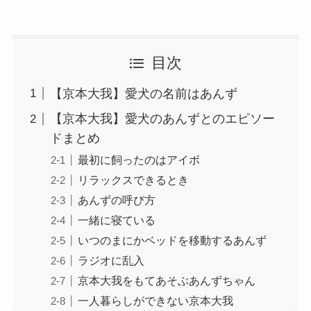
目次
【京本大我】愛犬の名前はあんず
【京本大我】愛犬のあんずとのエピソー
ドまとめ
最初に飼ったのはアイボ
リラックスできるとき
あんずの呼び方
一緒に寝ている
いつのまにかベッドを移動するあんず
ラジオに乱入
京本大我をもてあそぶあんずちゃん
一人暮らしができない京本大我