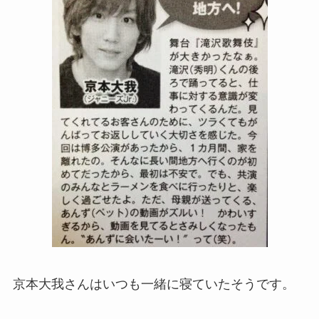
京本大我さんはいつも一緒に寝ていたそうです。