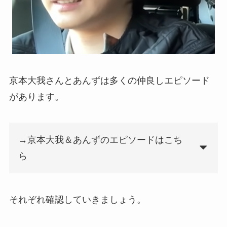
京本大我さんとあんずは多くの仲良しエピソード
があります。
→京本大我＆あんずのエピソードはこち
ら
それぞれ確認していきましょう。