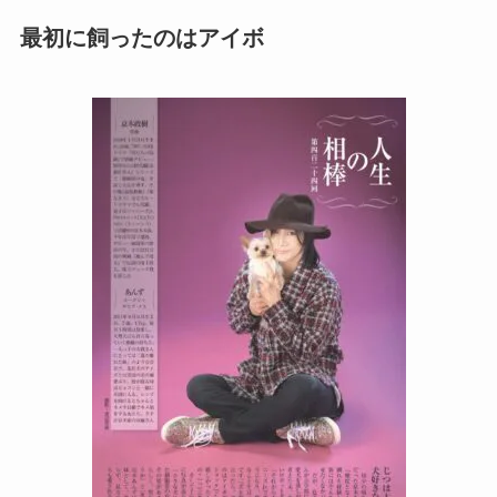
最初に飼ったのはアイボ