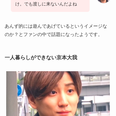
け。でも渡しに来ないんだよね
あんず的には遊んであげているというイメージな
のか？とファンの中で話題になったようです。
一人暮らしができない京本大我