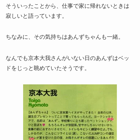
そういったことから、仕事で家に帰れないときは
寂しいと語っています。
ちなみに、その気持ちはあんずちゃんも一緒。
なんでも京本大我さんがいない日のあんずはベッ
ドをじっと眺めていたそうです。