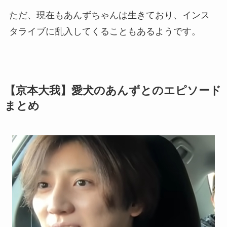
ただ、現在もあんずちゃんは生きており、インス
タライブに乱入してくることもあるようです。
【京本大我】愛犬のあんずとのエピソード
まとめ