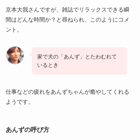
京本大我さんですが、雑誌でリラックスできる瞬
間はどんな時間か？と尋ねられ、このようにコメ
ント。
家で犬の「あんず」とたわむれて
いるとき
仕事などの疲れをあんずちゃんが癒やしてくれる
ようです。
あんずの呼び方