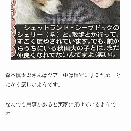
森本慎太郎さんはツアー中は留守にするため、と
にかく寂しいようです。
なんでも用事があると実家に預けているようで
す。