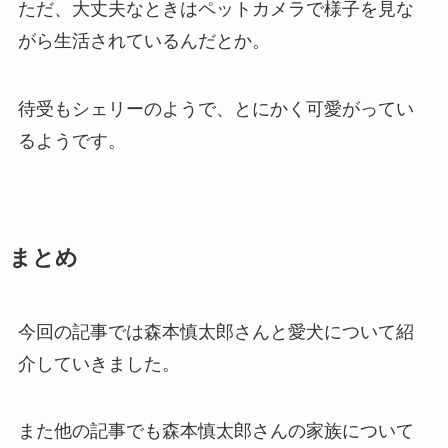
ただ、大丈夫なときはペットカメラで様子を見な
がら生活されているんだとか。
待受もシェリーのようで、とにかく可愛がってい
るようです。
まとめ
今回の記事では森本慎太郎さんと愛犬について紹
介していきました。
また他の記事でも森本慎太郎さんの家族について