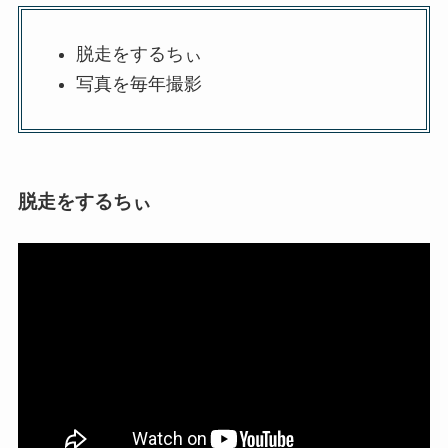
脱走をするちぃ
写真を毎年撮影
脱走をするちぃ