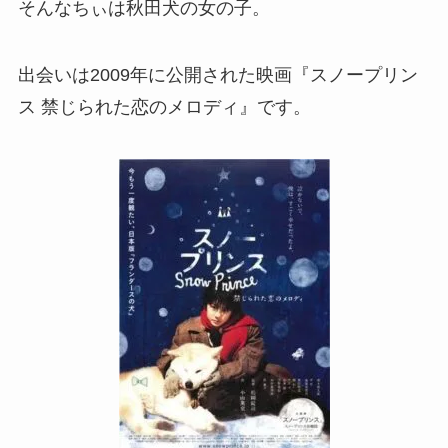
そんなちぃは秋田犬の女の子。
出会いは2009年に公開された映画『スノープリン
ス 禁じられた恋のメロディ』です。