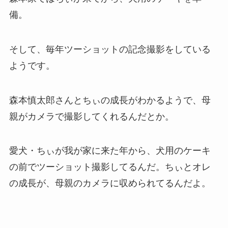
備。
そして、毎年ツーショットの記念撮影をしている
ようです。
森本慎太郎さんとちぃの成長がわかるようで、母
親がカメラで撮影してくれるんだとか。
愛犬・ちぃが我が家に来た年から、犬用のケーキ
の前でツーショット撮影してるんだ。ちぃとオレ
の成長が、母親のカメラに収められてるんだよ。