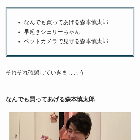
なんでも買ってあげる森本慎太郎
早起きシェリーちゃん
ペットカメラで見守る森本慎太郎
それぞれ確認していきましょう。
なんでも買ってあげる森本慎太郎