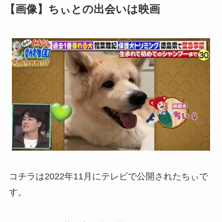
【画像】ちぃとの出会いは映画
コチラは2022年11月にテレビで公開されたちぃで
す。