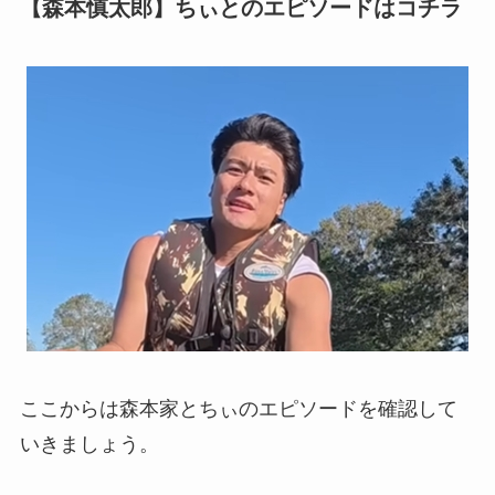
【森本慎太郎】ちぃとのエピソードはコチラ
ここからは森本家とちぃのエピソードを確認して
いきましょう。