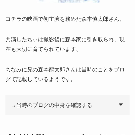
コチラの映画で初主演を務めた森本慎太郎さん。
共演したちぃは撮影後に森本家に引き取られ、現
在も大切に育てられています、
ちなみに兄の森本龍太郎さんは当時のことをブロ
グで記載しているようです。
→当時のブログの中身を確認する