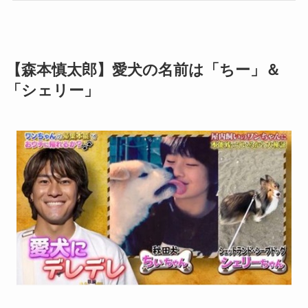
【森本慎太郎】愛犬の名前は「ちー」＆
「シェリー」