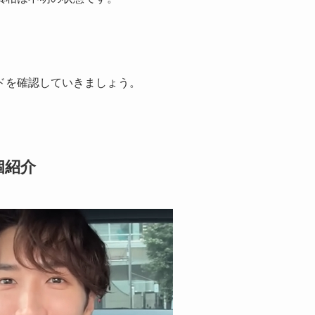
ドを確認していきましょう。
個紹介