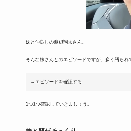
妹と仲良しの渡辺翔太さん。
そんな妹さんとのエピソードですが、多く語られ
→エピソードを確認する
1つ1つ確認していきましょう。
妹と顔がそっくり