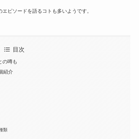
のエピソードを語るコトも多いようです。
目次
との噂も
個紹介
種類