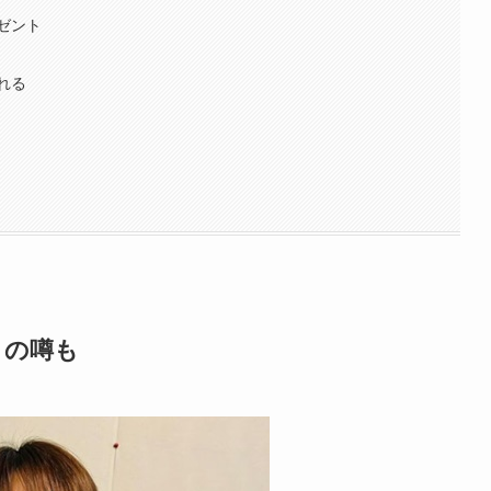
ゼント
れる
との噂も