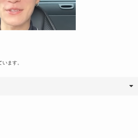
ています。