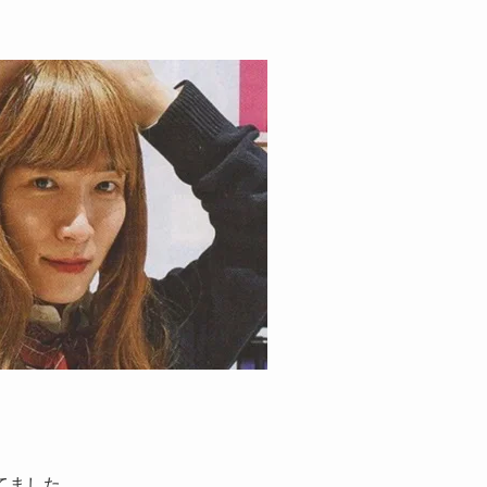
てました。