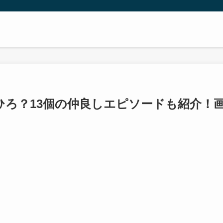
ひろ？13個の仲良しエピソードも紹介！