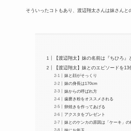
そういったコトもあり、渡辺翔太さんは妹さんと
【渡辺翔太】妹の名前は『ちひろ』
【渡辺翔太】妹とのエピソードを13
妹と顔がそっくり
妹の身長は170cm
妹からの呼ばれ方
歯磨き粉をオススメされる
卵焼きを作ってあげる
アクスタをプレゼント
妹とのケンカの原因は「ケーキ」の
妹にお年玉