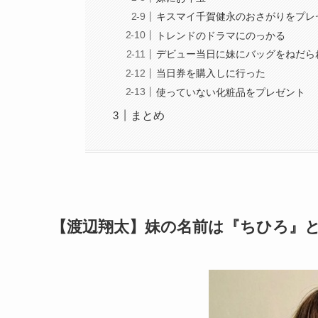
キスマイ千賀健永のおさがりをプレ
トレンドのドラマにのっかる
デビュー当日に妹にバッグをねだら
当日券を購入しに行った
使っていない化粧品をプレゼント
まとめ
【渡辺翔太】妹の名前は『ちひろ』