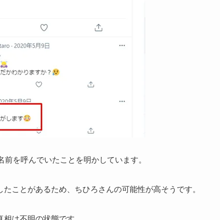
の名前を呼んでいたことを明かしています。
したことがあるため、ちひろさんの可能性が高そうです。
真相は不明の状態です。